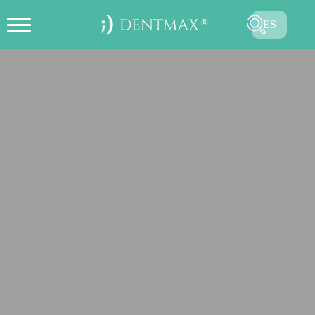
ES
CREAR CITA EN LÍNEA
TR
EN
FR
DE
RU
AR
ENVIAR