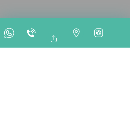
Cita en Línea
Pago en Línea
Bağlantıyı Kopyala
Facebook
TRATAMIENTOS
Whatsapp
Linkedin
Twitter
Técnica de Implantes All-
on-Five – Estambul,
Turquía | Soluciones
Dentales Estables y Fuertes
– DentMax
La Técnica de Implantes All-on-Five permite una