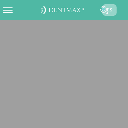
ES
CREAR CITA EN LÍNEA
TR
EN
FR
DE
RU
AR
ENVIAR