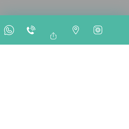
Cita en Línea
Pago en Línea
Bağlantıyı Kopyala
Facebook
TRATAMIENTOS
Whatsapp
Linkedin
Twitter
¿Desde qué clínica prefiere continuar?
İstanbul Clínica Dental
DentMax
¿Qué es una Corona
Atornillada de Zirconio