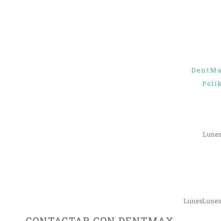
DentMax
Poli
Lunes
LunesLunes
CONTACTAR CON DENTMAX