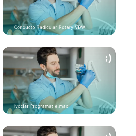
va sonrisa en 60
egundos!
Conducto Radicular Rotary VDW
IAR FOTO
Ivoclar Programat e.max