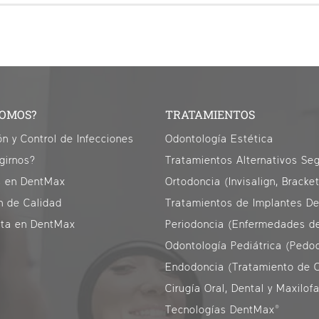
SOMOS?
TRATAMIENTOS
ón y Control de Infecciones
Odontología Estética
girnos?
s en DentMax
Ortodoncia (Invisalign, Bracke
n de Calidad
Tratamientos de Implantes De
ita en DentMax
Odontología Pediátrica (Pedo
Endodoncia (Tratamiento de 
Cirugía Oral, Dental y Maxilofa
Tecnologías DentMax®