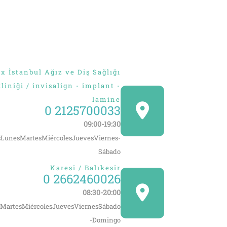
 İstanbul Ağız ve Diş Sağlığı
kliniği / invisalign - implant -
lamine
0 2125700033
09:00-19:30
LunesMartesMiércolesJuevesViernes-
Sábado
Karesi / Balıkesir
0 2662460026
08:30-20:00
MartesMiércolesJuevesViernesSábado
-Domingo