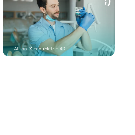
All-on-X con iMetric 4D