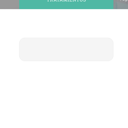
No:20 B Blok Kat: 5 D: 74, 34212
Bakırköy / İstanbul
Tecnología Dental