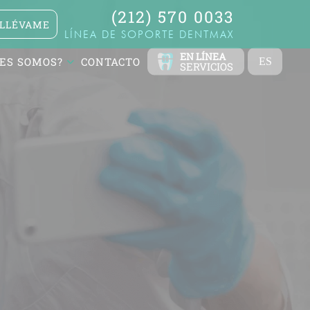
(212) 570 0033
LLÉVAME
LÍNEA DE SOPORTE DENTMAX
EN LÍNEA
ES SOMOS?
CONTACTO
ES
SERVICIOS
TR
EN
FR
DE
RU
AR