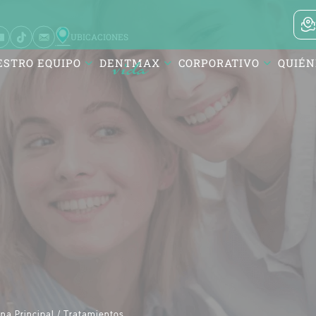
UBICACIONES
ESTRO EQUIPO
DENTMAX
CORPORATIVO
QUIÉN
si / Balıkesir
ürk Mah. DentMax Plaza,
ut Reis Cd. no:116,10020
si/Balıkesir
na Principal /
Tratamientos