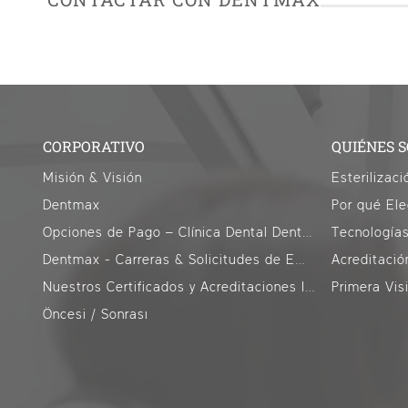
CORPORATIVO
QUIÉNES 
Misión & Visión
Esterilizaci
Dentmax
Por qué Ele
Opciones de Pago – Clínica Dental DentMax Estambul
Tecnología
Dentmax - Carreras & Solicitudes de Empleo
Acreditació
Nuestros Certificados y Acreditaciones Internacionales
Primera Vis
Öncesi / Sonrası