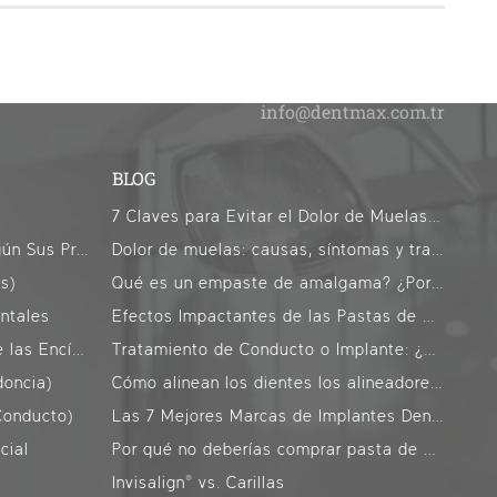
BLOG
7 Claves para Evitar el Dolor de Muelas en Ramadán
Tratamientos Alternativos Según Sus Preocupaciones
Dolor de muelas: causas, síntomas y tratamientos efectivos
ts)
Qué es un empaste de amalgama? ¿Por qué está prohibido?
ntales
Efectos Impactantes de las Pastas de Dientes Blanqueadoras en el Esmalte Dental!
Periodoncia (Enfermedades de las Encías)
Tratamiento de Conducto o Implante: ¿Cuál es el Mejor para Usted?
doncia)
Cómo alinean los dientes los alineadores transparentes?
Conducto)
Las 7 Mejores Marcas de Implantes Dentales y Costos: Ranking Actualizado
cial
Por qué no deberías comprar pasta de dientes sin flúor
Invisalign® vs. Carillas