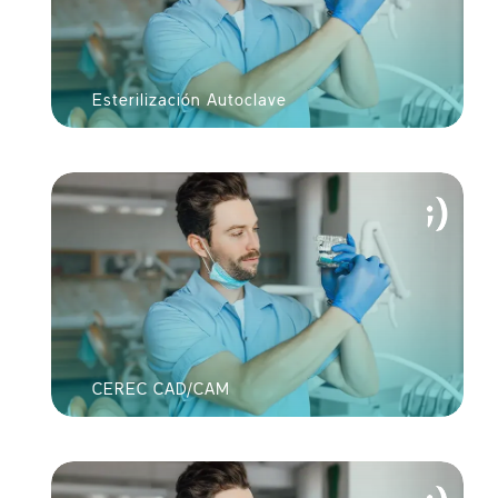
Ver tu nue
s
Esterilización Autoclave
ENV
Continuar con
Google
Continuar con
Facebook
CEREC CAD/CAM
O
Continuar con
Usuario