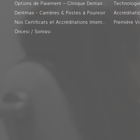
Options de Paiement – Clinique Dentaire DentMax Istanbul
Technologi
Dentmax - Carrières & Postes à Pourvoir
Accréditati
Nos Certificats et Accréditations Internationales
Première V
Öncesi / Sonrası