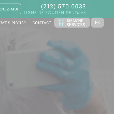
(212) 570 0033
NEZ-MOI
LIGNE DE SOUTIEN DENTMAX
EN LIGNE
MMES-NOUS?
CONTACT
FR
SERVICES
TR
EN
ES
DE
RU
AR