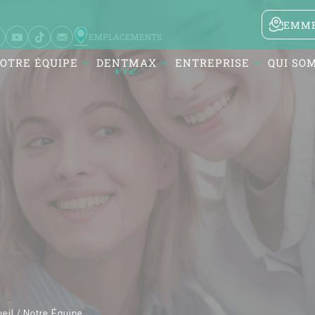
EMME
EMPLACEMENTS
OTRE ÉQUIPE
DENTMAX
ENTREPRISE
QUI SO
Karesi / Balıkesir
Atatürk Mah. DentMax Plaza,
Turgut Reis Cd. no:116,10020
Karesi/Balıkesir
eil /
Notre Équipe