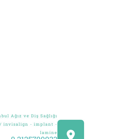
Voir votre n
s
Google continue
avec
ENVOYER
Facebook
continue avec
OU
Continuer avec
l'utilisateur
bul Ağız ve Diş Sağlığı
 / invisalign - implant -
lamine