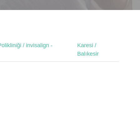
ikliniği / invisalign -
Karesi /
Balıkesir