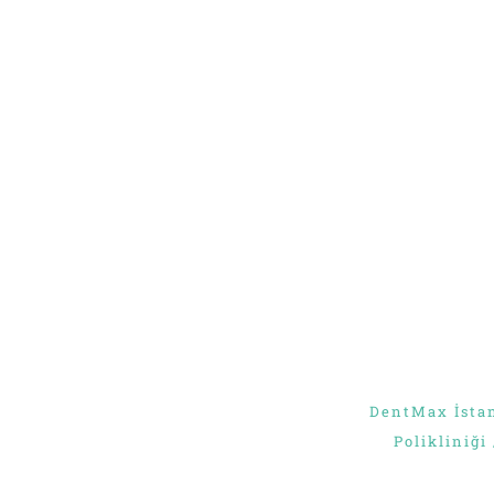
ENVOYER
DentMax İstan
Polikliniği