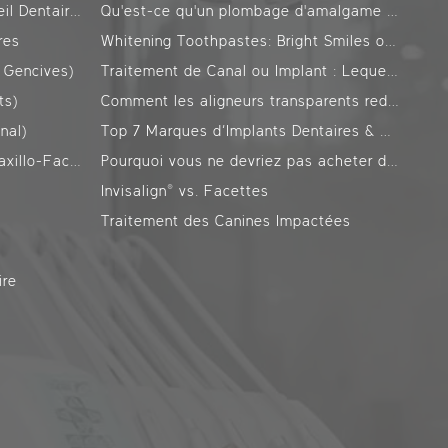
Orthodontie (Invisalign, Appareil Dentaire)
Qu'est-ce qu'un plombage d'amalgame ? Pourquoi est-il interdit ?
res
Whitening Toothpastes: Bright Smiles or Worn Teeth? Everyone dreams of having bright and white teeth, and many people choose whitening toothpastes to achieve this. However, there are many questions about the effects of these toothpastes on tooth enamel.
 Gencives)
Traitement de Canal ou Implant : Lequel est Adapté pour Vous ?
ts)
Comment les aligneurs transparents redressent-ils les dents ?
nal)
Top 7 Marques d’Implants Dentaires & Coûts : Classement Actualisé
Chirurgie Orale, Dentaire et Maxillo-Faciale
Pourquoi vous ne devriez pas acheter de dentifrice sans fluor
Invisalign® vs. Facettes
X
Traitement des Canines Impactées
ire