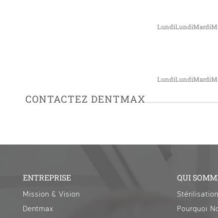
LundiLundiMardiMe
LundiLundiMardiMe
CONTACTEZ DENTMAX
ENTREPRISE
QUI SOMM
Mission & Vision
Stérilisatio
Dentmax
Pourquoi No