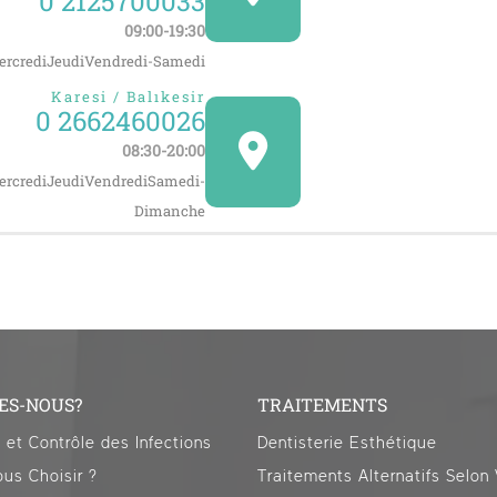
0 2125700033
09:00-19:30
rcrediJeudiVendredi-Samedi
Karesi / Balıkesir
0 2662460026
08:30-20:00
rcrediJeudiVendrediSamedi-
Dimanche
ES-NOUS?
TRAITEMENTS
n et Contrôle des Infections
Dentisterie Esthétique
us Choisir ?