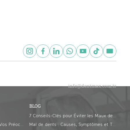
BLOG
7 Conseils-Clés pour Éviter les Maux de Dents pendant le Ramadan
Traitements Alternatifs Selon Vos Préoccupations
Mal de dents : Causes, Symptômes et Traitements Efficaces