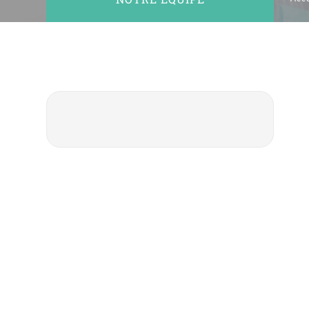
No:20 B Blok Kat: 5 D: 74, 34212
Bakırköy / İstanbul
Notre Équipe