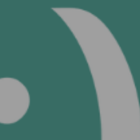
Ver tu nue
s
ENV
Continuar con
Google
Continuar con
Facebook