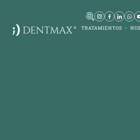
TRATAMIENTOS
NU
DentMax İstanbul Ağız ve Diş
Kare
Sağlığı Polikliniği / invisalign -
Atat
implant - lamine
Turg
7-8-9-10 Kısım Mh. Çobançeşme E-
Kare
5, Yan Yol