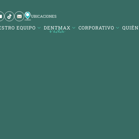
UBICACIONES
ESTRO EQUIPO
DENTMAX
CORPORATIVO
QUIÉN
si / Balıkesir
ürk Mah. DentMax Plaza,
ut Reis Cd. no:116,10020
si/Balıkesir