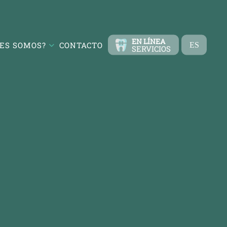
EN LÍNEA
ES SOMOS?
CONTACTO
ES
SERVICIOS
TR
EN
FR
DE
RU
AR