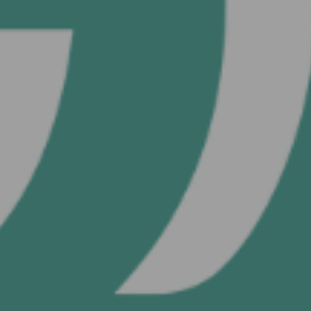
O
Continuar con
Usuario