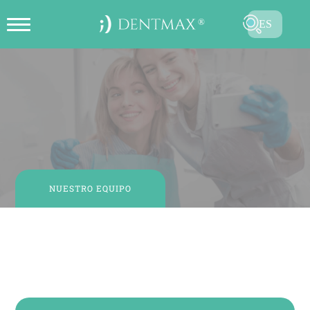
ES
CREAR CITA EN LÍNEA
TR
EN
FR
DE
RU
NUESTRO EQUIPO
AR
Gülşah ALCAN
Asistente de Clínica
ENVIAR