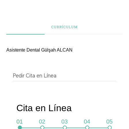
CURRÍCULUM
Asistente Dental Gülşah ALCAN
Continuar con
Google
Continuar con
Pedir Cita en Línea
Facebook
O
Cita en Línea
Continuar con
Usuario
01
02
03
04
05