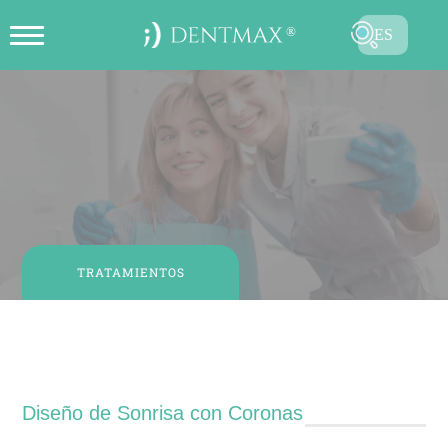
ES
CREAR CITA EN LÍNEA
TR
EN
FR
DE
RU
TRATAMIENTOS
AR
Diseño de Sonrisa con Coronas
Diseño de Sonrisa con Coronas
ENVIAR