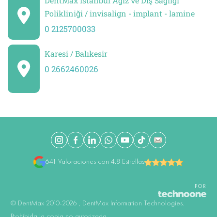
DentMax İstanbul Ağız ve Diş Sağlığı
Polikliniği / invisalign - implant - lamine
0 2125700033
Karesi / Balıkesir
0 2662460026
641 Valoraciones con 4.8 Estrellas
POR
©️ DentMax 2010-2026 , DentMax Information Technologies.
Prohibida la copia no autorizada.