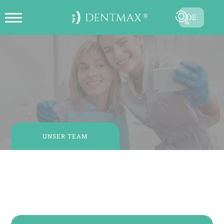
DE
ONLINE TERMIN ERSTELLEN
TR
EN
FR
ES
RU
UNSER TEAM
AR
Zahnärztin Çiğdem KAHRAMAN
Ästhetischer Zahnarzt
SENDEN