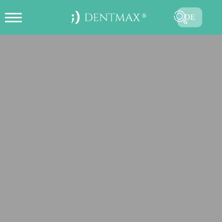
DE
ONLINE TERMIN ERSTELLEN
TR
EN
FR
ES
RU
AR
SENDEN