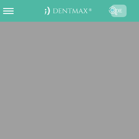
DE
ONLINE TERMIN ERSTELLEN
TR
EN
FR
ES
RU
AR
SENDEN