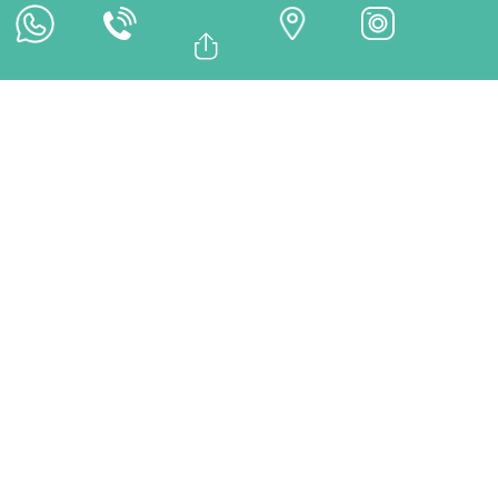
Online Zahlung
Bağlantıyı Kopyala
Facebook
BEHANDLUNGEN
Whatsapp
Linkedin
Twitter
Was ist ein Vivera
Retainer? | Transparente
Nachsorge nach Invisalign
– DentMax
Der Vivera Retainer ist eine durchsichtige, individuell
angefertigte Schiene von Invisalign, die nach einer
kieferorthopädischen Behandlung getragen wird, um das
erzielte Ergebnis langfristig zu sichern. Dank hoher
Materialqualität, Passgenauigkeit und Tragekomfort