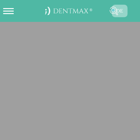
DE
ONLINE TERMIN ERSTELLEN
TR
EN
FR
ES
RU
AR
SENDEN