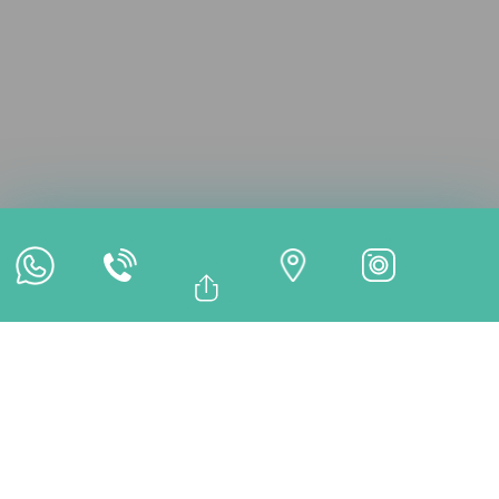
Online Untersuchung
Online Termin
Online Zahlung
Bağlantıyı Kopyala
Facebook
BEHANDLUNGEN
Whatsapp
Linkedin
Twitter
Von welcher Klinik möchten Sie fortfahren?