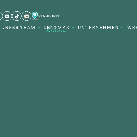
STANDORTE
UNSER TEAM
DENTMAX
UNTERNEHMEN
WER
aresi / Balıkesir
Atatürk Mah. DentMax Plaza,
urgut Reis Cd. no:116,10020
aresi/Balıkesir