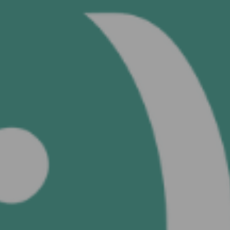
Sehen Sie I
60 
FOTO
Google Weiter
machen
Facebook Weiter
machen