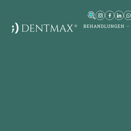
BEHANDLUNGEN
DentMax İstanbul Ağız ve Diş
K
Sağlığı Polikliniği / invisalign -
implant - lamine
T
7-8-9-10 Kısım Mh. Çobançeşme E-
K
5, Yan Yol