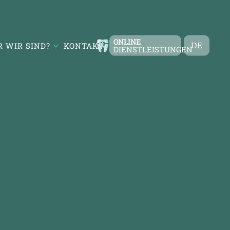
ONLINE
 WIR SIND?
KONTAKT
DE
DIENSTLEISTUNGEN
TR
EN
FR
ES
RU
AR