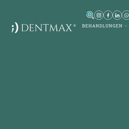
BEHANDLUNGEN
DentMax İstanbul Ağız ve Diş
K
Sağlığı Polikliniği / invisalign -
implant - lamine
T
7-8-9-10 Kısım Mh. Çobançeşme E-
K
5, Yan Yol