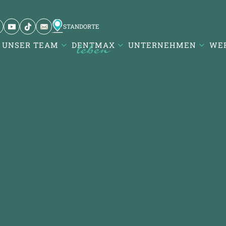
STANDORTE
UNSER TEAM
DENTMAX
UNTERNEHMEN
WER
aresi / Balıkesir
Atatürk Mah. DentMax Plaza,
urgut Reis Cd. no:116,10020
aresi/Balıkesir