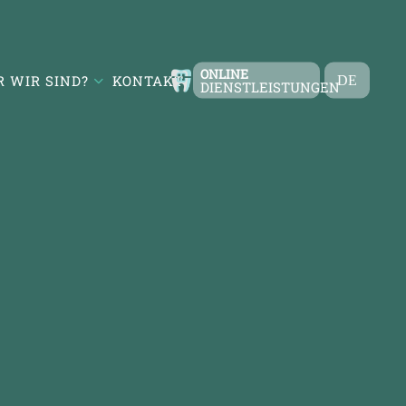
ONLINE
 WIR SIND?
KONTAKT
DE
DIENSTLEISTUNGEN
TR
EN
FR
ES
RU
AR