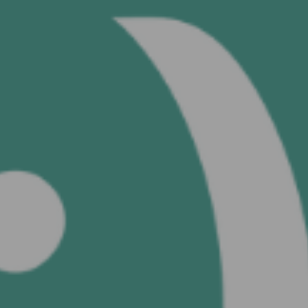
Sehen Sie I
60 
FOTO
Google Weiter
machen
Facebook Weiter
machen