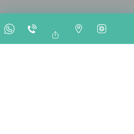
Online Termin
Online Zahlung
Bağlantıyı Kopyala
Facebook
BEHANDLUNGEN
Whatsapp
Linkedin
Twitter
Von welcher Klinik möchten Sie fortfahren?
Balıkesir Zahnklinik
DentMax
İstanbul Diş Kliniği
DentMax