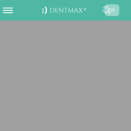
DE
ONLINE TERMIN ERSTELLEN
TR
EN
FR
ES
RU
AR
SENDEN