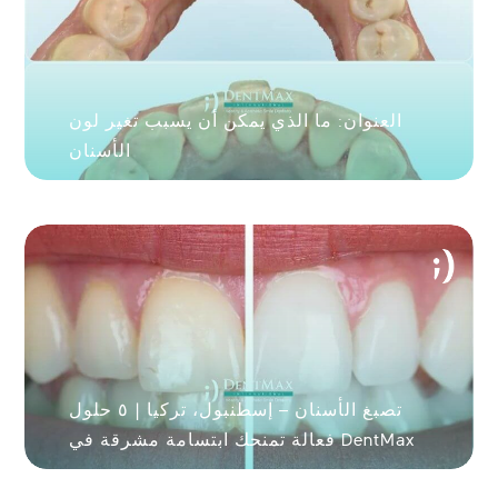
العنوان: ما الذي يمكن أن يسبب تغير لون
الأسنان
تصبغ الأسنان – إسطنبول، تركيا | ٥ حلول
فعالة تمنحك ابتسامة مشرقة في DentMax