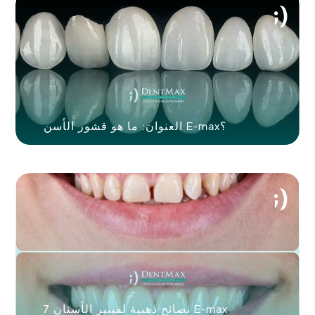
العنوان: ما هو قشور الأسن E-max؟
7 نصائح ذهبية لفينير الأسنان E-max