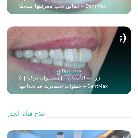
حقائق يجب معرفتها مسبقًا – DentMax
زراعة الأسنان – إسطنبول، تركيا | ٥
خطوات تحضيرية قد تحتاجها – DentMax
علاج قناة الجذر