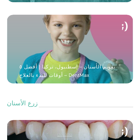
تقويم الأسنان – إسطنبول، تركيا | أفضل ٥
أوقات للبدء بالعلاج – DentMax
زرع الأسنان