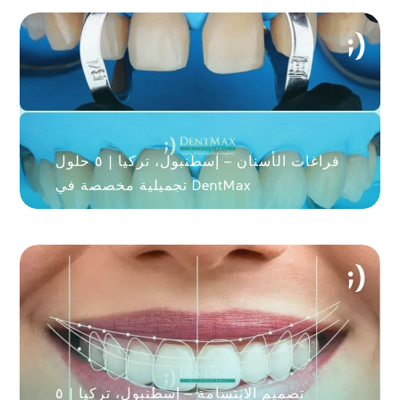
فراغات الأسنان – إسطنبول، تركيا | ٥ حلول
تجميلية مخصصة في DentMax
تصميم الابتسامة – إسطنبول، تركيا | ٥