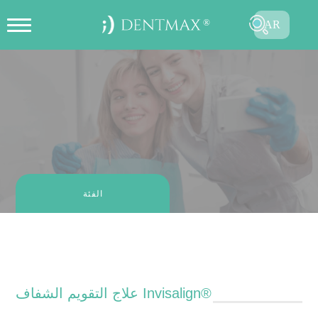
AR
تحديد موعد عبر الإنترنت
TR
EN
FR
ES
DE
الفئة
RU
Blog الفئة : الكل
علاج التقويم الشفاف Invisalign®
إرسال