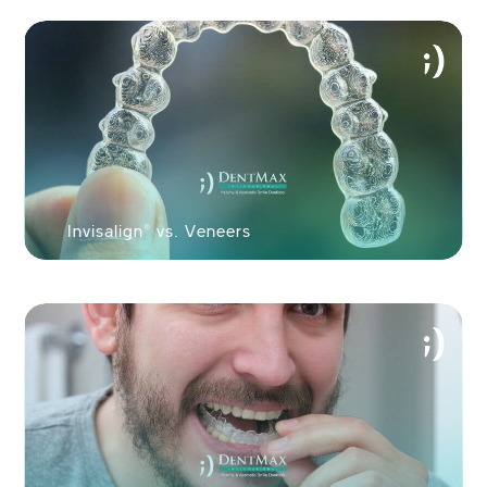
شاهد ابتسامتك الجديدة خلال 60 ثانية!
Invisalign® vs. Veneers
أرسل صورتك