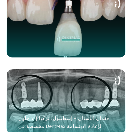
فقدان الأسنان – إسطنبول، تركيا | ٧ حلول
مخصصة في DentMax لإعادة الابتسامة