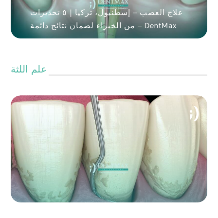
علاج العصب – إسطنبول، تركيا | ٥ تحذيرات
من الخبراء لضمان نتائج دائمة – DentMax
علم اللثة