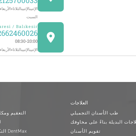
2125700033
الإثنينالإثنينالثلاثاءالأر
السبت
aresi / Balıkesir
2662460026
08:30-20:00
الإثنينالإثنينالثلاثاءالأ
العلاجات
الفحص عبر الإنترنت
طب الأسنان التجميلي
التعقيم ومكا
لاجات البديلة بناءً على مخاوفك
ل
موعد عبر الإنترنت
تقويم الأسنان
التكنولوجيا في DentMax