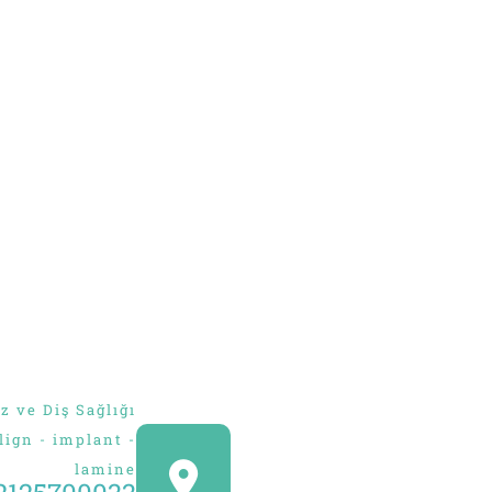
 ve Diş Sağlığı
align - implant -
lamine