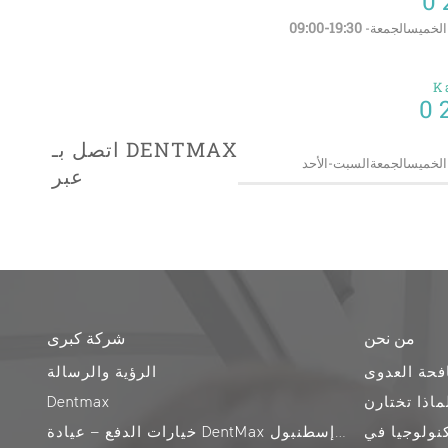
0 
09:00-19:30
بعاءالخميسالجمعة-
K
0 
اتصل بـ DENTMAX
ربعاءالخميسالجمعةالسبت-الأحد
عبر
من نحن
شركة كبرى
فحة العدوى
الرؤية والرسالة
ماذا تختارن
Dentmax
خيارات الدفع – عيادة DentMax لطب الأسنان في إسطنبول