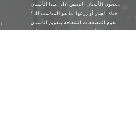
الآثار الصادمة لمعجون الأسنان المبيض على مينا الأسنان
علاج قناة الجذر أو زرعها: ما هو المناسب لك؟
كيف تقوم المصففات الشفافة بتقويم الأسنان
ب
أبرز 7 علامات عالمية لزراعة الأسنان والتكلفة : تصنيف مُحدّث
ع
Invisalign® vs. Veneers
علاج الأسنان المتضررة
الترجمة (العربية): علاج زراعة الأسنان بتقنية All on X