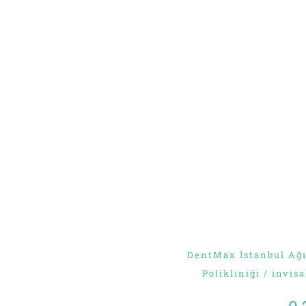
DentMax İstanbul Ağız
Polikliniği / invis