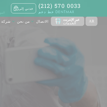
(212) 570 0033
خذني إلى
خط دعم DENTMAX
الموا
عبر الإنترنت
الاتصال
من نحن
شركة 
AR
الخدمات
TR
EN
FR
ES
DE
RU
 Plaza,
,10020