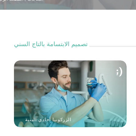
No:20 B Blok Kat: 5 D: 74, 34212
Bakırköy / İstanbul
تصميم الابتسامة بالتاج السني
تحديد موع
الزركونيا أحادي البنية